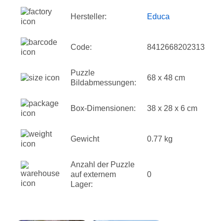
Hersteller:
Educa
Code:
8412668202313
Puzzle
68 x 48 cm
Bildabmessungen:
Box-Dimensionen:
38 x 28 x 6 cm
Gewicht
0.77 kg
Anzahl der Puzzle
auf externem
0
Lager: