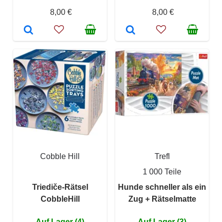
8,00 €
8,00 €
Cobble Hill
Trefl
1 000 Teile
Triediče-Rätsel
Hunde schneller als ein
CobbleHill
Zug + Rätselmatte
Auf Lager (4)
Auf Lager (3)