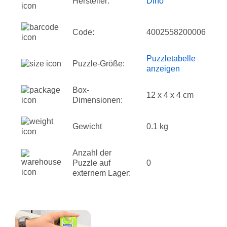
Hersteller:
Dino
Code:
4002558200006
Puzzletabelle
Puzzle-Größe:
anzeigen
Box-
12 x 4 x 4 cm
Dimensionen:
Gewicht
0.1 kg
Anzahl der
Puzzle auf
0
externem Lager: