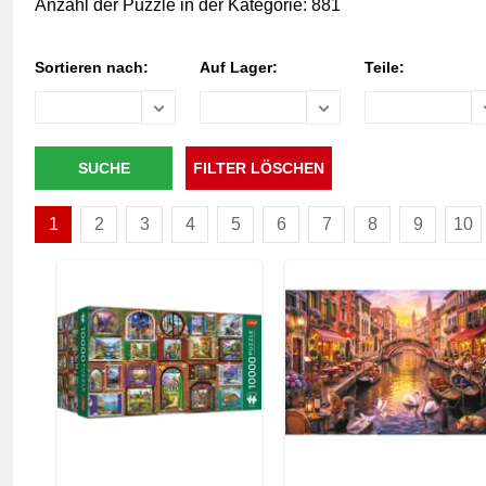
Anzahl der Puzzle in der Kategorie: 881
Sortieren nach:
Auf Lager:
Teile:
1
2
3
4
5
6
7
8
9
10