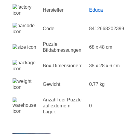
Hersteller:
Educa
Code:
8412668202399
Puzzle
68 x 48 cm
Bildabmessungen:
Box-Dimensionen:
38 x 28 x 6 cm
Gewicht
0.77 kg
Anzahl der Puzzle
auf externem
0
Lager: