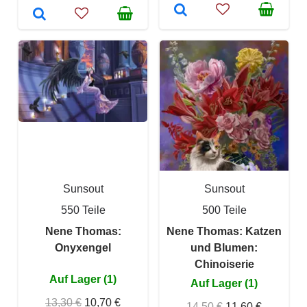
Sunsout
Sunsout
550 Teile
500 Teile
Nene Thomas:
Nene Thomas: Katzen
Onyxengel
und Blumen:
Chinoiserie
Auf Lager (1)
Auf Lager (1)
13,30 €
10,70 €
14,50 €
11,60 €