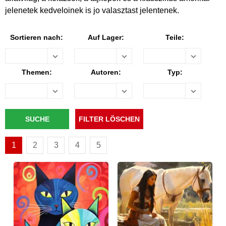
jelenetek kedveloinek is jo valasztast jelentenek.
Sortieren nach:
Auf Lager:
Teile:
Themen:
Autoren:
Typ:
1
2
3
4
5