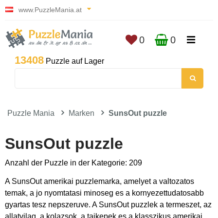
www.PuzzleMania.at
0
0
13408
Puzzle auf Lager
Puzzle Mania
Marken
SunsOut puzzle
SunsOut puzzle
Anzahl der Puzzle in der Kategorie: 209
A SunsOut amerikai puzzlemarka, amelyet a valtozatos
temak, a jo nyomtatasi minoseg es a kornyezettudatosabb
gyartas tesz nepszeruve. A SunsOut puzzlek a termeszet, az
allatvilag, a kolazsok, a tajkepek es a klasszikus amerikai