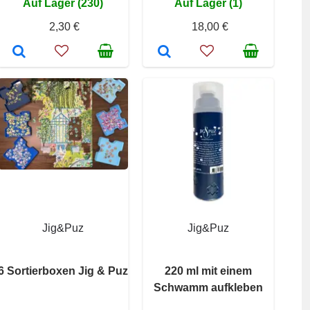
Auf Lager (230)
Auf Lager (1)
2,30 €
18,00 €
Jig&Puz
Jig&Puz
6 Sortierboxen Jig & Puz
220 ml mit einem
Schwamm aufkleben