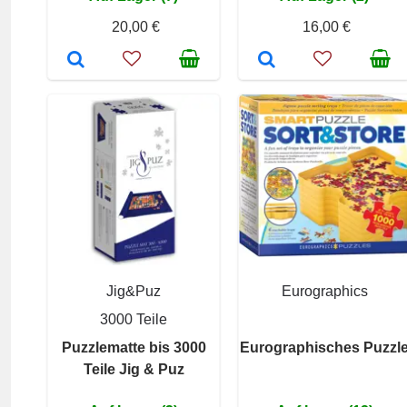
20,00 €
16,00 €
Jig&Puz
Eurographics
3000 Teile
Puzzlematte bis 3000
Eurographisches Puzzl
Teile Jig & Puz