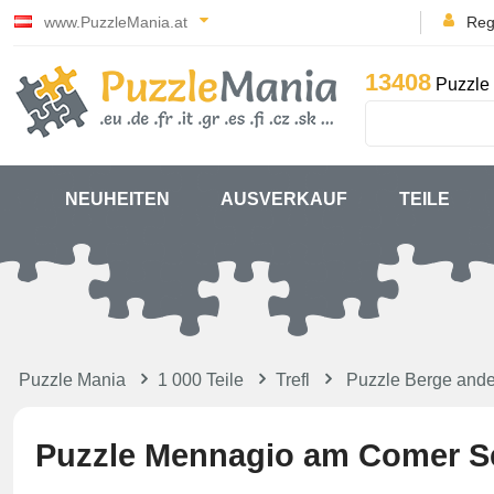
www.PuzzleMania.at
Reg
13408
Puzzle 
NEUHEITEN
AUSVERKAUF
TEILE
Puzzle Mania
1 000 Teile
Trefl
Puzzle Berge and
Puzzle Mennagio am Comer S