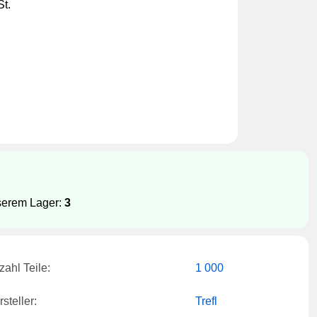
St.
serem Lager:
3
zahl Teile:
1 000
steller:
Trefl