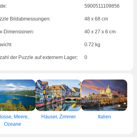
de:
5900511109856
zzle Bildabmessungen:
48 x 68 cm
x-Dimensionen:
40 x 27 x 6 cm
wicht
0.72 kg
zahl der Puzzle auf externem Lager:
0
lüsse, Meere,
Häuser, Zimmer
Italien
Ozeane