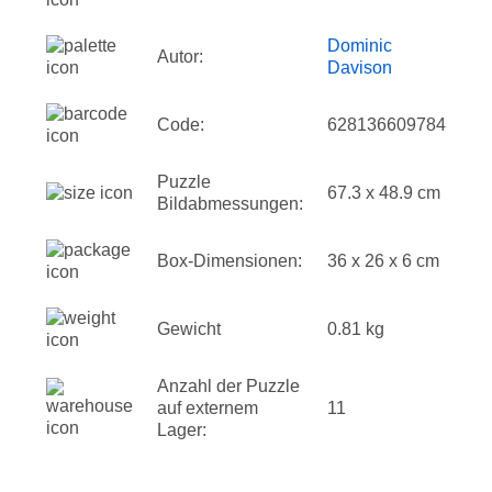
Dominic
Autor:
Davison
Code:
628136609784
Puzzle
67.3 x 48.9 cm
Bildabmessungen:
Box-Dimensionen:
36 x 26 x 6 cm
Gewicht
0.81 kg
Anzahl der Puzzle
auf externem
11
Lager: