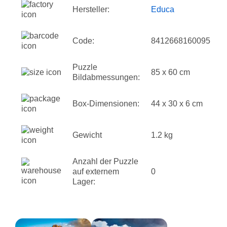
Hersteller:
Educa
Code:
8412668160095
Puzzle
85 x 60 cm
Bildabmessungen:
Box-Dimensionen:
44 x 30 x 6 cm
Gewicht
1.2 kg
Anzahl der Puzzle
auf externem
0
Lager: