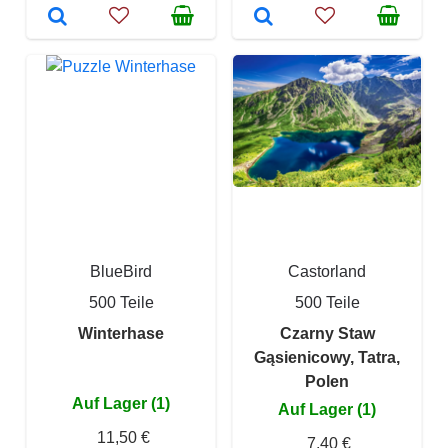
BlueBird
Castorland
500 Teile
500 Teile
Winterhase
Czarny Staw
Gąsienicowy, Tatra,
Polen
Auf Lager (1)
Auf Lager (1)
11,50 €
7,40 €