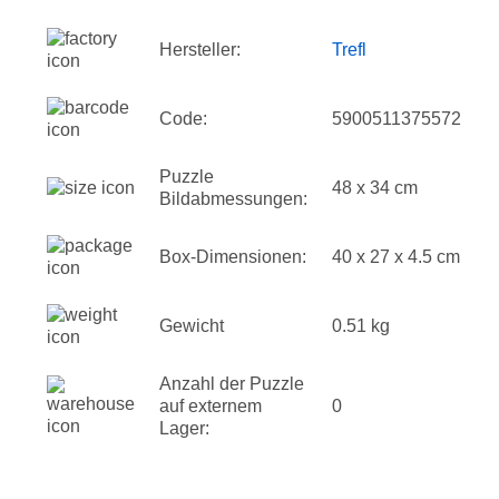
Hersteller:
Trefl
Code:
5900511375572
Puzzle
48 x 34 cm
Bildabmessungen:
Box-Dimensionen:
40 x 27 x 4.5 cm
Gewicht
0.51 kg
Anzahl der Puzzle
auf externem
0
Lager: