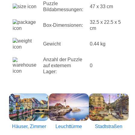
Puzzle
47 x 33 cm
Bildabmessungen:
32.5 x 22.5 x 5
Box-Dimensionen:
cm
Gewicht
0.44 kg
Anzahl der Puzzle
auf externem
0
Lager:
Häuser, Zimmer
Leuchttürme
Stadtstraßen