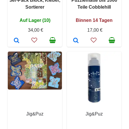
3er-Pack Block, Kleber,
Puzzlematte bis 1000
Sortierer
Teile Cobblehill
Auf Lager (10)
Binnen 14 Tagen
34,00 €
17,00 €
Jig&Puz
Jig&Puz