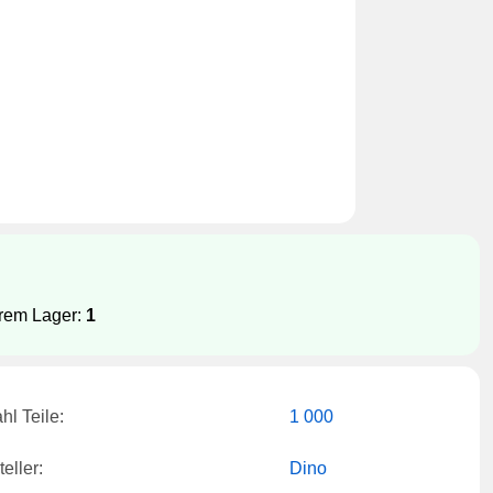
erem Lager:
1
hl Teile:
1 000
eller:
Dino