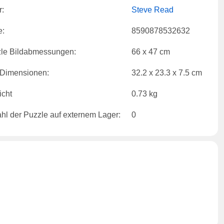
r:
Steve Read
e:
8590878532632
le Bildabmessungen:
66 x 47 cm
Dimensionen:
32.2 x 23.3 x 7.5 cm
cht
0.73 kg
hl der Puzzle auf externem Lager:
0