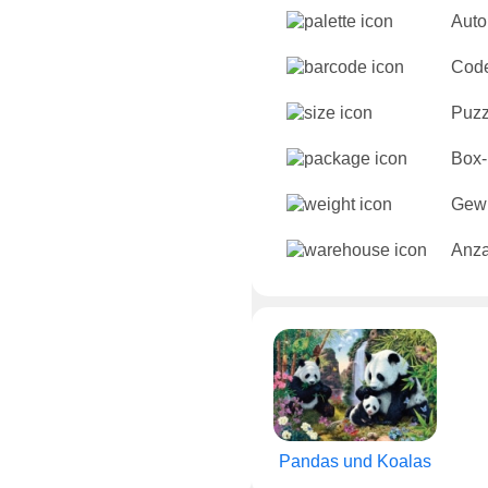
Auto
Cod
Puzz
Box-
Gewi
Anza
Pandas und Koalas