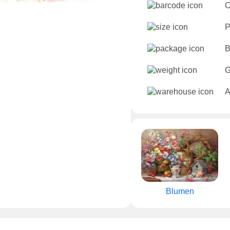
C
P
B
G
A
Blumen