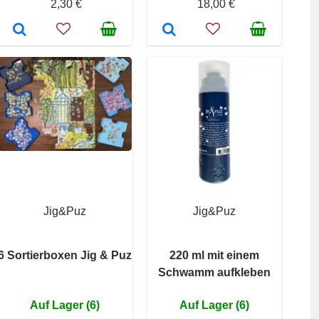
2,30 €
18,00 €
Jig&Puz
Jig&Puz
6 Sortierboxen Jig & Puz
220 ml mit einem
Schwamm aufkleben
Auf Lager (6)
Auf Lager (6)