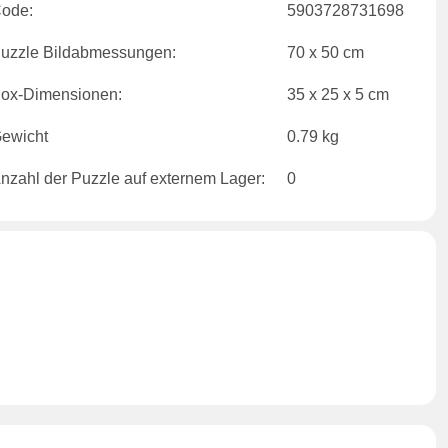
ode:
5903728731698
uzzle Bildabmessungen:
70 x 50 cm
ox-Dimensionen:
35 x 25 x 5 cm
ewicht
0.79 kg
nzahl der Puzzle auf externem Lager:
0