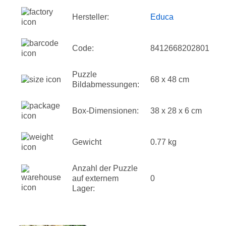
Hersteller:
Educa
Code:
8412668202801
Puzzle
68 x 48 cm
Bildabmessungen:
Box-Dimensionen:
38 x 28 x 6 cm
Gewicht
0.77 kg
Anzahl der Puzzle
auf externem
0
Lager: