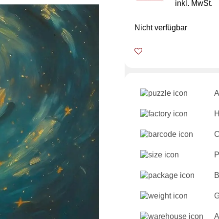
inkl. MwSt.
Nicht verfügbar
A
H
C
P
B
G
A