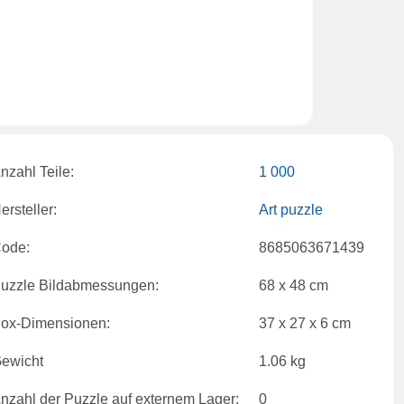
nzahl Teile:
1 000
ersteller:
Art puzzle
ode:
8685063671439
uzzle Bildabmessungen:
68 x 48 cm
ox-Dimensionen:
37 x 27 x 6 cm
ewicht
1.06 kg
nzahl der Puzzle auf externem Lager:
0