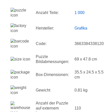
Anzahl Teile:
1 000
Hersteller:
Grafika
Code:
3663384338120
Puzzle
69 x 47.8 cm
Bildabmessungen:
35.5 x 24.5 x 5.5
Box-Dimensionen:
cm
Gewicht
0.81 kg
Anzahl der Puzzle
auf externem
110