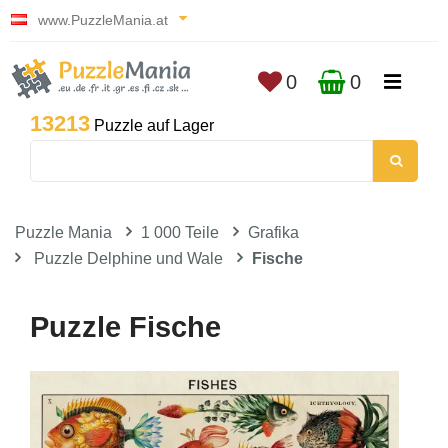
www.PuzzleMania.at
0
0
13213
Puzzle auf Lager
Puzzle Mania
1 000 Teile
Grafika
Puzzle Delphine und Wale
Fische
Puzzle Fische