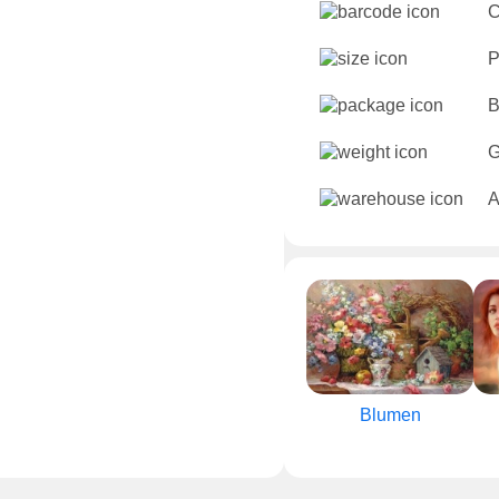
C
P
B
G
A
Blumen