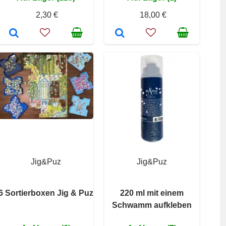
2,30 €
18,00 €
Jig&Puz
Jig&Puz
6 Sortierboxen Jig & Puz
220 ml mit einem
Schwamm aufkleben