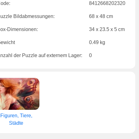
ode:
8412668202320
uzzle Bildabmessungen:
68 x 48 cm
ox-Dimensionen:
34 x 23.5 x 5 cm
ewicht
0.49 kg
nzahl der Puzzle auf externem Lager:
0
Figuren, Tiere,
Städte