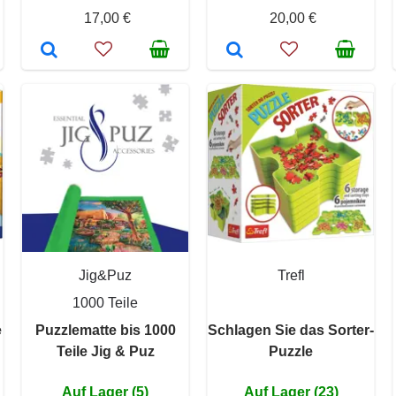
17,00 €
20,00 €
Jig&Puz
Trefl
1000 Teile
e
Puzzlematte bis 1000
Schlagen Sie das Sorter-
Teile Jig & Puz
Puzzle
Auf Lager (5)
Auf Lager (23)