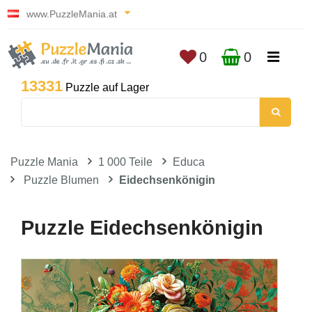
www.PuzzleMania.at
0
0
13331
Puzzle auf Lager
Puzzle Mania
1 000 Teile
Educa
Puzzle Blumen
Eidechsenkönigin
Puzzle Eidechsenkönigin