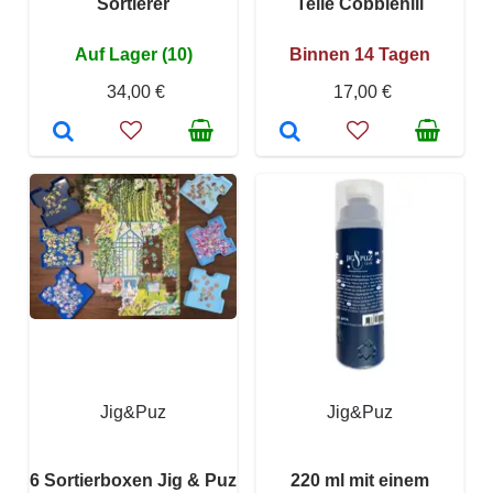
Sortierer
Teile Cobblehill
Auf Lager (10)
Binnen 14 Tagen
34,00 €
17,00 €
Jig&Puz
Jig&Puz
6 Sortierboxen Jig & Puz
220 ml mit einem