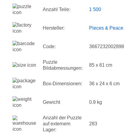
Anzahl Teile:
1 500
Hersteller:
Pieces & Peace
Code:
3667232002898
Puzzle
85 x 61 cm
Bildabmessungen:
Box-Dimensionen:
36 x 24 x 6 cm
Gewicht
0.9 kg
Anzahl der Puzzle
auf externem
283
Lager: