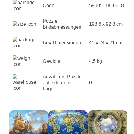
Code:
5900511810318
Puzzle
198.6 x 92.8 cm
Bildabmessungen:
Box-Dimensionen:
45 x 24 x 21 cm
Gewicht
4.5 kg
Anzahl der Puzzle
auf externem
0
Lager: