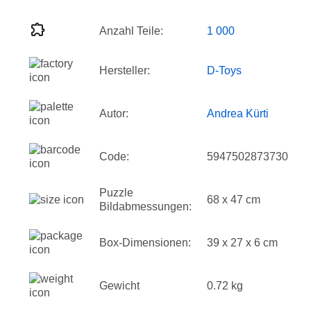
Anzahl Teile:
1 000
Hersteller:
D-Toys
Autor:
Andrea Kürti
Code:
5947502873730
Puzzle
68 x 47 cm
Bildabmessungen:
Box-Dimensionen:
39 x 27 x 6 cm
Gewicht
0.72 kg