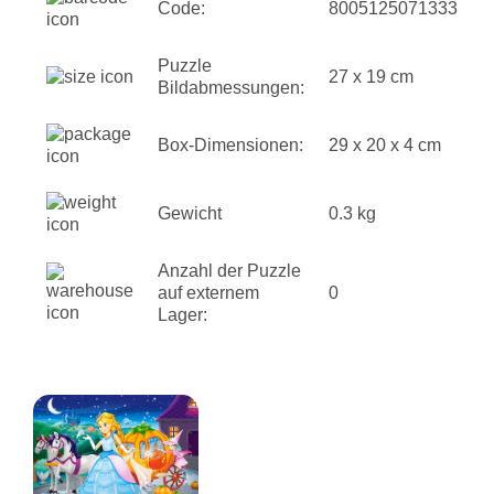
Code:
8005125071333
Puzzle
27 x 19 cm
Bildabmessungen:
Box-Dimensionen:
29 x 20 x 4 cm
Gewicht
0.3 kg
Anzahl der Puzzle
auf externem
0
Lager: