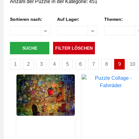
Anzahl der Puzzle in der Kategorie: 451
Sortieren nach:
Auf Lager:
Themen:
1
2
3
4
5
6
7
8
9
10