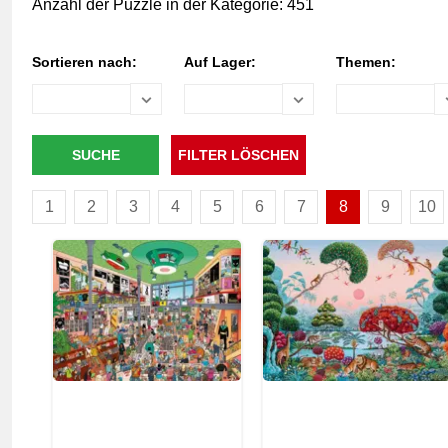
Anzahl der Puzzle in der Kategorie: 451
Sortieren nach:
Auf Lager:
Themen:
1
2
3
4
5
6
7
8
9
10