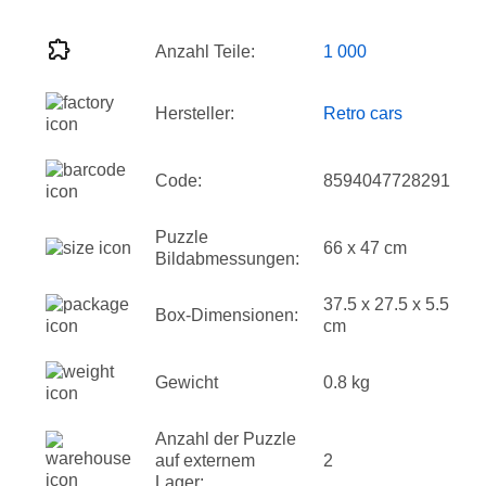
Anzahl Teile:
1 000
Hersteller:
Retro cars
Code:
8594047728291
Puzzle
66 x 47 cm
Bildabmessungen:
37.5 x 27.5 x 5.5
Box-Dimensionen:
cm
Gewicht
0.8 kg
Anzahl der Puzzle
auf externem
2
Lager: