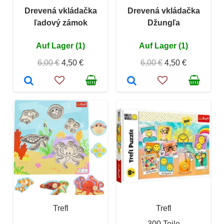
Drevená vkládačka
Drevená vkládačka
ľadový zámok
Džungľa
Auf Lager (1)
Auf Lager (1)
6,00 €
4,50 €
6,00 €
4,50 €
Trefl
Trefl
300 Teile