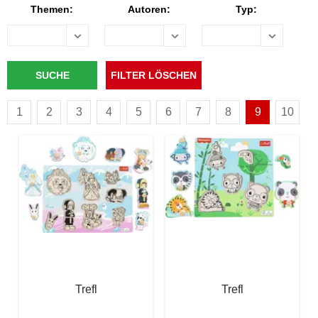
Themen:
Autoren:
Typ:
1
2
3
4
5
6
7
8
9
10
Trefl
Trefl