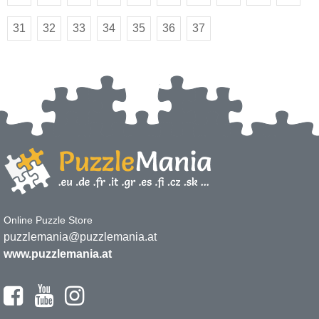
31
32
33
34
35
36
37
Online Puzzle Store
puzzlemania@puzzlemania.at
www.puzzlemania.at