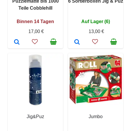
Puzzlematte bis 1000
6 Sortierboxen Jig & Puz
Teile Cobblehill
Binnen 14 Tagen
Auf Lager (6)
17,00 €
13,00 €
Jig&Puz
Jumbo