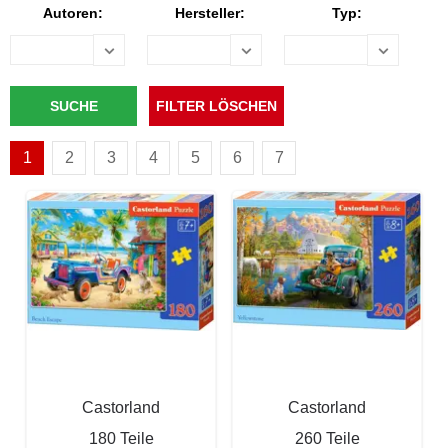
Autoren:
Hersteller:
Typ:
1
2
3
4
5
6
7
Castorland
Castorland
180 Teile
260 Teile