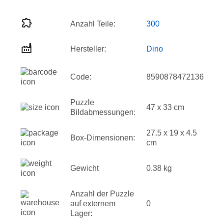
Anzahl Teile:
300
Hersteller:
Dino
Code:
8590878472136
Puzzle
47 x 33 cm
Bildabmessungen:
27.5 x 19 x 4.5
Box-Dimensionen:
cm
Gewicht
0.38 kg
Anzahl der Puzzle
auf externem
0
Lager: