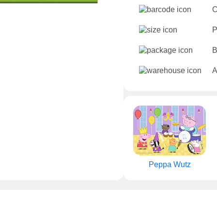
C
P
B
A
Peppa Wutz