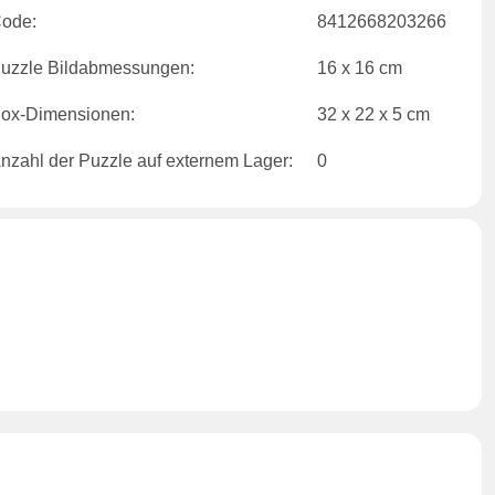
ode:
8412668203266
uzzle Bildabmessungen:
16 x 16 cm
ox-Dimensionen:
32 x 22 x 5 cm
nzahl der Puzzle auf externem Lager:
0